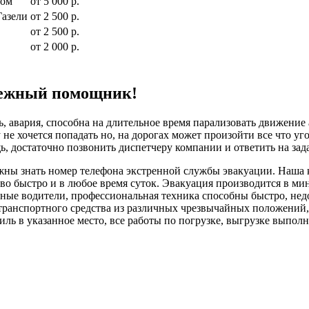
ром
от 5 000 р.
Газели
от 2 500 р.
от 2 500 р.
от 2 000 р.
дежный помощник!
, авария, способна на длительное время парализовать движение
 не хочется попадать но, на дорогах может произойти все что уг
ь, достаточно позвонить диспетчеру компании и ответить на за
жны знать номер телефона экстренной службы эвакуации. Наша 
во быстро и в любое время суток. Эвакуация производится в ми
ные водители, профессиональная техника способны быстро, нед
транспортного средства из различных чрезвычайных положений, 
ль в указанное место, все работы по погрузке, выгрузке выпо