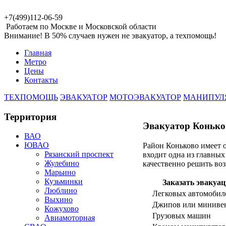
+7(499)112-06-59
Работаем по Москве и Московской области
Внимание! В 50% случаев нужен не эвакуатор, а техпомощь!
Главная
Метро
Цены
Контакты
ТЕХПОМОЩЬ
ЭВАКУАТОР
МОТОЭВАКУАТОР
МАНИПУЛ
Территория
Эвакуатор Конько
ВАО
ЮВАО
Район Коньково имеет о
Рязанский проспект
входит одна из главных
Жулебино
качественно решить во
Марьино
Кузьминки
Заказать эвакуа
Люблино
Легковых автомобил
Выхино
Джипов или миниве
Кожухово
Грузовых машин
Авиамоторная