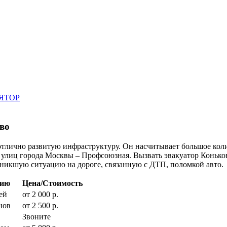
ЯТОР
во
тлично развитую инфраструктуру. Он насчитывает большое коли
 улиц города Москвы – Профсоюзная. Вызвать эвакуатор Коньков
зникшую ситуацию на дороге, связанную с ДТП, поломкой авто.
цию
Цена/Стоимость
ей
от 2 000 р.
нов
от 2 500 р.
Звоните