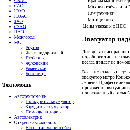
Краном манипулято
СВАО
САО
Микроавтобуса или 
ЮАО
Спецтехники
ЮЗАО
Мотоциклов
ЗАО
Цены указаны с НДС
СЗАО
ЦАО
Межгород
Эвакуатор на
МО
Реутов
Досадная неисправность
Железнодорожный
подобного типа не кому
Люберцы
всегда придет на помощ
Жуковский
Раменское
Все автовладельцы дол
Бронницы
эвакуатор метро Конько
дешево. Профессиональ
Техпомощь
произвести эвакуацию 
поврежденный автомоби
Автотехпомощь
Прикурить аккумулятор
Зарядить аккумулятор
Помощь на дороге
Автоэлектрик
Открыть автомобиль
Вскрытие машины без